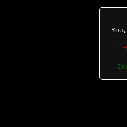
You,
Y
Ir